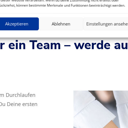
 dieser Website verarbeiten. Wenn du deine Zustimmung nicht erteilst oder
ückziehst, können bestimmte Merkmale und Funktionen beeinträchtigt werden.
Akzeptieren
Ablehnen
Einstellungen anseh
 ein Team – werde auc
em Durchlaufen
Du Deine ersten